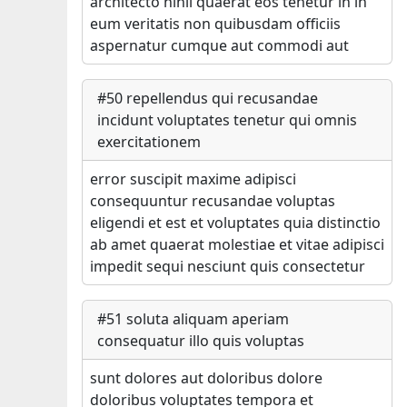
architecto nihil quaerat eos tenetur in in
eum veritatis non quibusdam officiis
aspernatur cumque aut commodi aut
#
50
repellendus qui recusandae
incidunt voluptates tenetur qui omnis
exercitationem
error suscipit maxime adipisci
consequuntur recusandae voluptas
eligendi et est et voluptates quia distinctio
ab amet quaerat molestiae et vitae adipisci
impedit sequi nesciunt quis consectetur
#
51
soluta aliquam aperiam
consequatur illo quis voluptas
sunt dolores aut doloribus dolore
doloribus voluptates tempora et