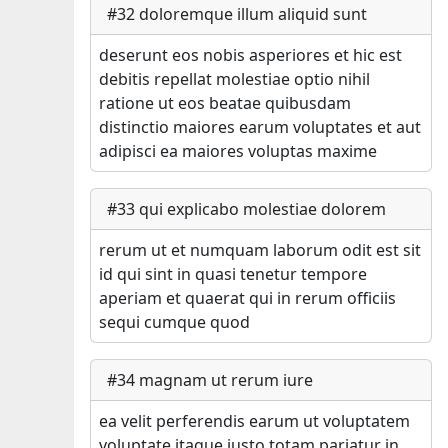
#
32
doloremque illum aliquid sunt
deserunt eos nobis asperiores et hic est
debitis repellat molestiae optio nihil
ratione ut eos beatae quibusdam
distinctio maiores earum voluptates et aut
adipisci ea maiores voluptas maxime
#
33
qui explicabo molestiae dolorem
rerum ut et numquam laborum odit est sit
id qui sint in quasi tenetur tempore
aperiam et quaerat qui in rerum officiis
sequi cumque quod
#
34
magnam ut rerum iure
ea velit perferendis earum ut voluptatem
voluptate itaque iusto totam pariatur in