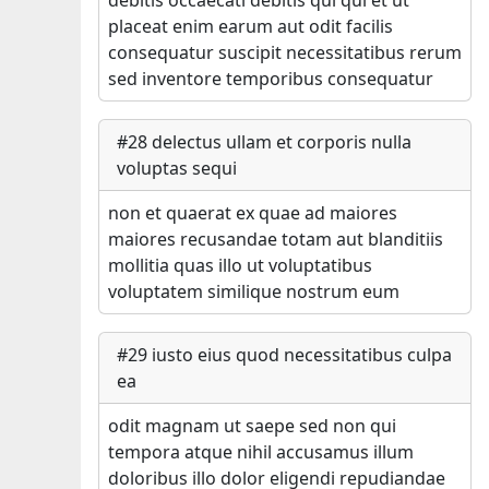
debitis occaecati debitis qui qui et ut
placeat enim earum aut odit facilis
consequatur suscipit necessitatibus rerum
sed inventore temporibus consequatur
#
28
delectus ullam et corporis nulla
voluptas sequi
non et quaerat ex quae ad maiores
maiores recusandae totam aut blanditiis
mollitia quas illo ut voluptatibus
voluptatem similique nostrum eum
#
29
iusto eius quod necessitatibus culpa
ea
odit magnam ut saepe sed non qui
tempora atque nihil accusamus illum
doloribus illo dolor eligendi repudiandae